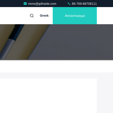
irene@gdhaide.com
86-769-88708111
Απόσπασμα
Greek