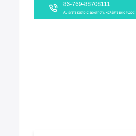
86-769-88708111
Αν έχετε κάποια ερώτηση, καλέστε μας τώρα