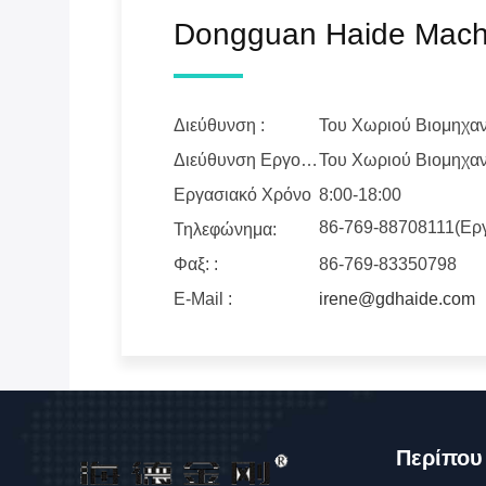
Dongguan Haide Machi
Διεύθυνση :
Του Χωριού Βιομηχα
Διεύθυνση Εργοστασίου :
Του Χωριού Βιομηχα
Εργασιακό Χρόνο
8:00-18:00
86-769-88708111(Ερ
Τηλεφώνημα:
Φαξ: :
86-769-83350798
Ε-Mail :
irene@gdhaide.com
Περίπου