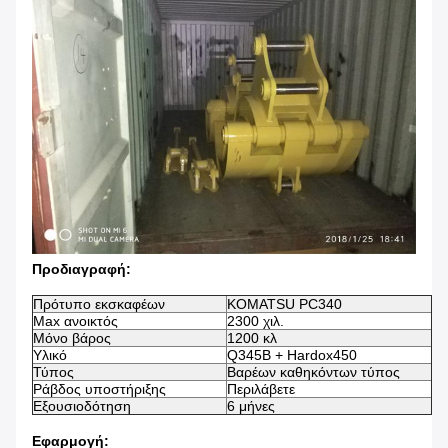
Προδιαγραφή:
Πρότυπο εκσκαφέων
KOMATSU PC340
Max ανοικτός
2300 χιλ.
Μόνο βάρος
1200 κλ
Υλικό
Q345B + Hardox450
Τύπος
Βαρέων καθηκόντων τύπος
Ράβδος υποστήριξης
Περιλάβετε
Εξουσιοδότηση
6 μήνες
Εφαρμογή: