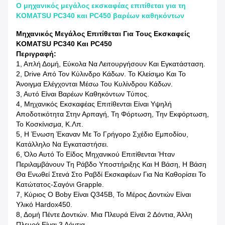
Ο μηχανικός μεγάλος εκσκαφέας επιτίθεται για τη
KOMATSU PC340 και PC450 βαρέων καθηκόντων
Μηχανικός Μεγάλος Επιτίθεται Για Τους Εκσκαφείς
KOMATSU PC340 Και PC450
Περιγραφή:
1, Απλή Δομή, Εύκολα Να Λειτουργήσουν Και Εγκατάσταση.
2, Drive Από Τον Κύλινδρο Κάδων. Το Κλείσιμο Και Το
Άνοιγμα Ελέγχονται Μέσω Του Κυλίνδρου Κάδων.
3, Αυτό Είναι Βαρέων Καθηκόντων Τύπος.
4, Μηχανικός Εκσκαφέας Επιτίθενται Είναι Υψηλή
Αποδοτικότητα Στην Αρπαγή, Τη Φόρτωση, Την Εκφόρτωση,
Το Κοσκίνισμα, Κ.λπ.
5, Η Ένωση Έκαναν Με Το Γρήγορο Σχέδιο Εμποδίου,
Κατάλληλο Να Εγκαταστήσει.
6, Όλο Αυτό Το Είδος Μηχανικού Επιτίθενται Ήταν
Περιλαμβάνουν Τη Ράβδο Υποστήριξης Και Η Βάση, Η Βάση
Θα Ενωθεί Στενά Στο Ραβδί Εκσκαφέων Για Να Καθορίσει Το
Κατώτατος-Σαγόνι Grapple.
7, Κύριος Ο Boby Είναι Q345B, Το Μέρος Δοντιών Είναι
Υλικό Hardox450.
8, Δομή Πέντε Δοντιών. Μια Πλευρά Είναι 2 Δόντια, Άλλη
Πλευρά Είναι 3 Δόντια.