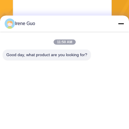
Irene Guo
Στείλε
11:50 AM
Good day, what product are you looking for?
Dongguan Haide Machinery Co., Ltd
irene@gdhaide.com
86-769-88708111
Του χωριού βιομηχανική περι
οχή Tangxia, κωμόπολη Gao
bu, πόλη Dongguan, Guang
dong υπέρ 523281, Κίνα