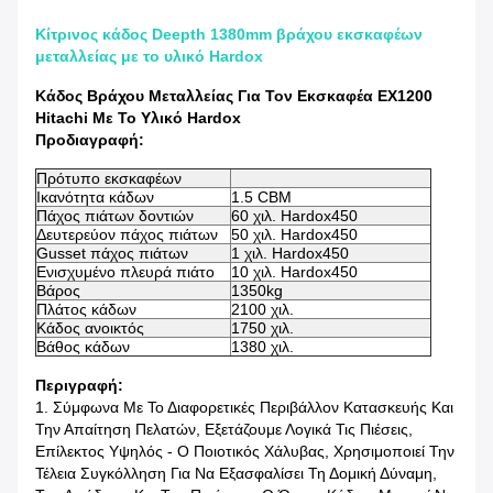
Κίτρινος κάδος Deepth 1380mm βράχου εκσκαφέων
μεταλλείας με το υλικό Hardox
Κάδος Βράχου Μεταλλείας Για Τον Εκσκαφέα EX1200
Hitachi Με Το Υλικό Hardox
Προδιαγραφή:
Πρότυπο εκσκαφέων
Ικανότητα κάδων
1.5 CBM
Πάχος πιάτων δοντιών
60 χιλ. Hardox450
Δευτερεύον πάχος πιάτων
50 χιλ. Hardox450
Gusset πάχος πιάτων
1 χιλ. Hardox450
Ενισχυμένο πλευρά πιάτο
10 χιλ. Hardox450
Βάρος
1350kg
Πλάτος κάδων
2100 χιλ.
Κάδος ανοικτός
1750 χιλ.
Βάθος κάδων
1380 χιλ.
Περιγραφή:
1. Σύμφωνα Με Το Διαφορετικές Περιβάλλον Κατασκευής Και
Την Απαίτηση Πελατών, Εξετάζουμε Λογικά Τις Πιέσεις,
Επίλεκτος Υψηλός - Ο Ποιοτικός Χάλυβας, Χρησιμοποιεί Την
Τέλεια Συγκόλληση Για Να Εξασφαλίσει Τη Δομική Δύναμη,