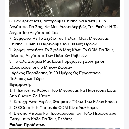
6. Εάν Χρειάζεστε, Μπορούμε Επίσης Να Κάνουμε Το
Λογότυπο Για Σας, Να Μου Δώσει Ακριβώς Την Εικόνα Ή Το
Δείγμα Του Λογότυπού Σας.
7. Σύμφωνα Με Το Σχέδιο Του Πελάτη Μας, Μπορούμε
Επίσης COem Ή Παρέχουμε Το Ημιτελές Προϊόν.
Ή Χρησιμοποιήστε Το Σχέδιό Μας Κάνει Το ODM Για Τους
Πελάτες, Λογότυπο Των Πελατών Ραβδιών.
8. Τα Όλα Στοιχεία Μας Είναι Παρεχόμενη Συντήρηση
Εξουσιοδότησης 6 Μηνών Δωρεάν
. Χρόνος Παράδοσης 9: 20 Ημέρες Ως Εργοστάσιο
Πολυάσχολο Τώρα.
Εφαρμογή:
1. Η Ικανότητα Κάδων Που Μπορούμε Να Παρέχουμε Είναι
Από 0.4cum Σε 10cum
2. Κατοχή Ενός Ευρέος Φάσματος Όλων Των Ειδών Κάδου
3. Ο COem Ή Η Υπηρεσία ODM Είναι Διαθέσιμος.
4. Επίσης Μπορεί Να Προσαρμόσει Τον Πολύ Περισσότερο
Ενισχυμένο Κάδο Για Τους Πελάτες.
Εικόνα Προϊόντων: