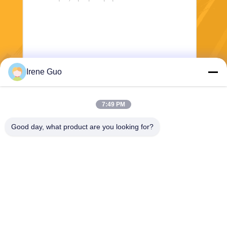
Irene Guo
Στείλε
7:49 PM
Good day, what product are you looking for?
Dongguan Haide Machinery Co., Ltd
irene@gdhaide.com
86-769-88708111
Του χωριού βιομηχανική περι
οχή Tangxia, κωμόπολη Gao