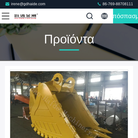
irene@gdhaide.com
86-769-88708111
Απόσπασ
Προϊόντα