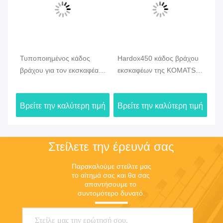
δος
Τυποποιημένος κάδος
Hardox450 κάδος βράχου
Κά
υς
βράχου για τον εκσκαφέα
εκσκαφέων της KOMATSU
cO
0
1.0m3, 1.5m3, 2.0m3
για τον όρο μεταλλείας
το
Hitachi
ιμή
Βρείτε την καλύτερη τιμή
Βρείτε την καλύτερη τιμή
Βρ
Στείλετε την έρευνά σας
Παρακαλούμε στείλτε μας 
το αίτημά σας και θα σας 
απαντήσουμε το 
συντομότερο δυνατό.