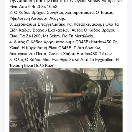
Την Απόδοση Και Την Ποιότητα. Ο Όγκος Κάδων Μπορεί Να
Είναι Από 0.4m3 Σε 10m3.
2. Ο Κάδος Βράχου Συνήθως Χρησιμοποιείται Ο Τομέας,
Υψηλότερη Απόδοση Ανάγκης.
3. Σχεδιάζουμε Επαγγελματικά Και Κατασκευάζουμε Όλα Τα
Είδη Κάδων Βράχου Εκσκαφέων. Αυτός Ο Κάδος Βράχου
Είναι Για ZX1200, Με 5cbm. Για Τη Μεταλλεία.
4. Αυτός Ο Κάδος Χρησιμοποιούμε Q345B+Hardox450 Ως
Υλικό. Η Κύρια Δομή Είναι Q345B, Πιάτα Δοντιών,
Δευτερεύοντα Πιάτα, Gusset Χρήση Hardox450 Πιάτων.
5. Όλος Ο Κάδος Μας Ενώθηκε Στενά Από Το Εγχειρίδιο, Η
Ένωση Είναι Πολύ Καλή.