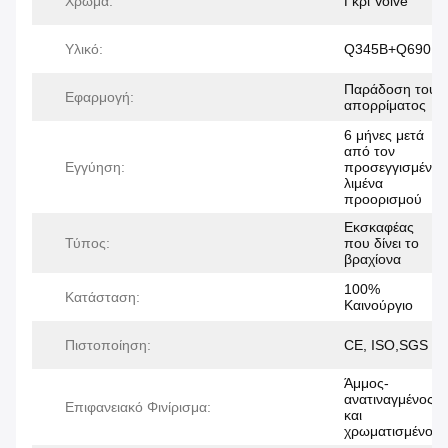
Χρώμα:
Γκρι Volve
Υλικό:
Q345B+Q690D
Παράδοση του
Εφαρμογή:
απορρίματος
6 μήνες μετά
από τον
Εγγύηση:
προσεγγισμένο
λιμένα
προορισμού
Εκσκαφέας
Τύπος:
που δίνει το
βραχίονα
100%
Κατάσταση:
Καινούργιο
Πιστοποίηση:
CE, ISO,SGS
Άμμος-
ανατιναγμένος
Επιφανειακό Φινίρισμα:
και
χρωματισμένος