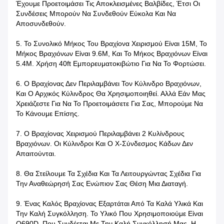
Έχουμε Προετοιμάσει Τις Αποκλεισμένες Βαλβίδες, Έτσι Οι
Συνδέσεις Μπορούν Να Συνδεθούν Εύκολα Και Να
Αποσυνδεθούν.
5. Το Συνολικό Μήκος Του Βραχίονα Χειρισμού Είναι 15M, Το
Μήκος Βραχιόνων Είναι 9.6M, Και Το Μήκος Βραχιόνων Είναι
5.4M. Χρήση 40ft Εμπορευματοκιβώτιο Για Να Το Φορτώσει.
6. Ο Βραχίονας Δεν Περιλαμβάνει Τον Κύλινδρο Βραχιόνων,
Και Ο Αρχικός Κύλινδρος Θα Χρησιμοποιηθεί. Αλλά Εάν Μας
Χρειάζεστε Για Να Το Προετοιμάσετε Για Σας, Μπορούμε Να
Το Κάνουμε Επίσης.
7. Ο Βραχίονας Χειρισμού Περιλαμβάνει 2 Κυλίνδρους
Βραχιόνων. Οι Κύλινδροι Και Ο Χ-Σύνδεσμος Κάδων Δεν
Απαιτούνται.
8. Θα Στείλουμε Τα Σχέδια Και Τα Λειτουργώντας Σχέδια Για
Την Αναθεώρησή Σας Ενώπιον Σας Θέση Μια Διαταγή.
9. Ένας Καλός Βραχίονας Εξαρτάται Από Τα Καλά Υλικά Και
Την Καλή Συγκόλληση. Το Υλικό Που Χρησιμοποιούμε Είναι
Q690D, Που Συνδέεται Με Την Καλή Συγκόλλησή Μας, Η