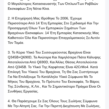
Ο Μεγαλύτερος Κατασκευαστής Των Όπλων/των Ραβδιών
Εκσκαφέων Στη Νότια Κίνα.
2. Η Επιχείρησή Μας Ιδρύθηκε Το 2006, Έχουμε
Περισσότερο Από 14 Έτη Εμπειρίας Στο Σχεδιασμό Και Την
Προσαρμογή Όλων Των Εμπορικών Σημάτων Των
Βραχιόνων Εκσκαφέων. 14 Έτη Εμπειρίας Κατασκευής Μας
Καθιστούν Όλο Και Περισσότερο Επαγγελματικούς Σε Αυτόν
Τον Τομέα.
3. Το Κύριο Υλικό Του Συσσωρεύοντας Βραχίονα Είναι
Q345B+Q690D, Τα Ανώτερα Και Χαμηλότερα Πιάτα Κάλυψης
Αποτελούνται Από Q690D, Και Άλλες Θέσεις Αποτελούνται
Από Q345B. Το Υλικό Της Καρφίτσας Είναι 42CrMo4. Κατά
Επιλογή Του Υλικού Του Βραχίονα, Τη Θα Σας Συστήσουμε
Για Να Επιλέξουμε Το Κατάλληλο Υλικό Σύμφωνα Με Το
Μήκος Του Βραχίονα, Το Πρότυπο Του Εκσκαφέα, Το Βάρος
Της Σύνδεσης, Κ.λπ., Και Το Σημαντικότερο Πράγμα Είναι Οι
Συνθήκες Εργασίας.
4. Θα Παράσχουμε Σε Σας Όλους Τους Σωλήνες Σύμφωνα
Με Την Αίτησή Σας. Για Την Περιττή Διοχέτευση Με Σωλήνες,