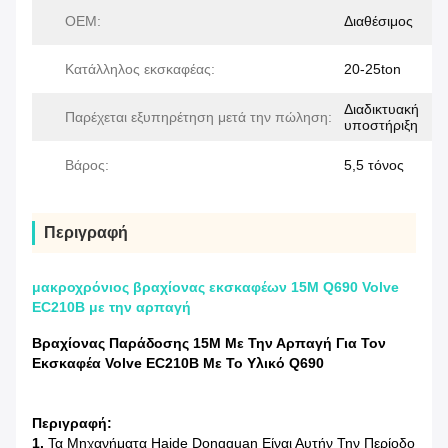
OEM:
Διαθέσιμος
Κατάλληλος εκσκαφέας:
20-25ton
Διαδικτυακή
Παρέχεται εξυπηρέτηση μετά την πώληση:
υποστήριξη
Βάρος:
5,5 τόνος
Περιγραφή
μακροχρόνιος βραχίονας εκσκαφέων 15M Q690 Volve
EC210B με την αρπαγή
Βραχίονας Παράδοσης 15M Με Την Αρπαγή Για Τον
Εκσκαφέα Volve EC210B Με Το Υλικό Q690
Περιγραφή:
1.
Τα Μηχανήματα Haide Dongguan Είναι Αυτήν Την Περίοδο