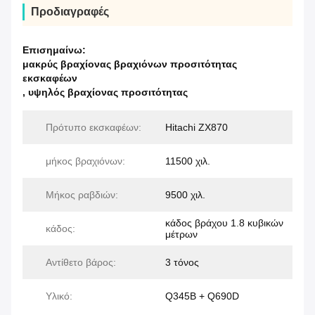
Προδιαγραφές
Επισημαίνω:
μακρύς βραχίονας βραχιόνων προσιτότητας
εκσκαφέων
,
υψηλός βραχίονας προσιτότητας
Πρότυπο εκσκαφέων:
Hitachi ZX870
μήκος βραχιόνων:
11500 χιλ.
Μήκος ραβδιών:
9500 χιλ.
κάδος βράχου 1.8 κυβικών
κάδος:
μέτρων
Αντίθετο βάρος:
3 τόνος
Υλικό:
Q345B + Q690D