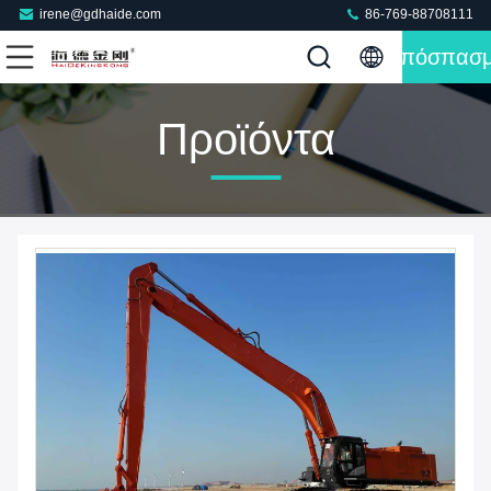
irene@gdhaide.com
86-769-88708111
Απόσπασ
Προϊόντα