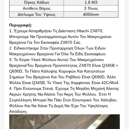
Όγκος Κάδων
1.8 Μ3
Αντίθετο Βάρος
3 Τόνος
Δίπλωμα Του Ύψους
4050mm
Περιγραφή:
1. Έχουμε Απαριθμήσει Τη Διάσταση Hitachi ZX870,
Μπορούμε Να Προσαρμόσουμε Αυτόν Τον Μακροχρόνιο
Βραχίονα Για Τον Εκσκαφέα ZX870 Σας.
2. Ειδικευτήκαμε Στην Προσαρμογή Όλων Των Ειδών
Μακροχρόνιου Βραχίονα Για Όλα Τα Είδη Εκσκαφέων.
3. Το Κύριο Υλικό Φύλλων Αυτού Του Μακροχρόνιου
Βραχίονα/του Βραχίονα Προσιτότητας ZX870 Είναι Q345B +
Q690D, Το Πιάτο Κάλυψης Κορυφών Και Κατώτατων
Σημείων Του Βραχίονα Και Του Ραβδιού Είναι Q690D, Άλλο
Φύλλο Είναι Q345B, Το Υλικό Της Καρφίτσας Είναι 42CrMo4.
4. Πρίν Ενώνουμε Στενά, Έχουμε Τη Μεγάλη Μηχανή Άλεσης
Ακρών Χρήσης Να Αλέσει Την Άκρη Του Φύλλου. Έτσι Η
Συγκόλληση Μπορεί Να Πάει Στον Εσωτερικό Του Χάλυβας-
Φύλλου Και Να Κάνει Τη Δομή Να Έχει Την Υψηλότερη
Απόδοση.