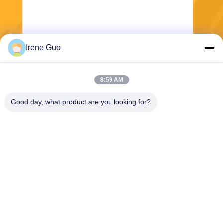
Irene Guo
Στείλε
8:59 AM
Good day, what product are you looking for?
Dongguan Haide Machinery Co., Ltd
irene@gdhaide.com
86-769-88708111
Του χωριού βιομηχανική περι
οχή Tangxia, κωμόπολη Gao
bu, πόλη Dongguan, Guang
dong υπέρ 523281, Κίνα