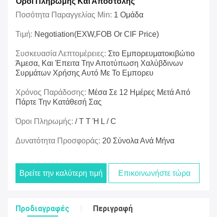
Όροι Πληρωμής Και Αποστολής
Ποσότητα Παραγγελίας Min:
1 Ομάδα
Τιμή:
Negotiation(EXW,FOB Or CIF Price)
Συσκευασία Λεπτομέρειες:
Στο Εμπορευματοκιβώτιο
Άμεσα, Και Έπειτα Την Αποτύπωση Χαλύβδινων
Συρμάτων Χρήσης Αυτό Με Το Εμπορευ
Χρόνος Παράδοσης:
Μέσα Σε 12 Ημέρες Μετά Από
Πάρτε Την Κατάθεσή Σας
Όροι Πληρωμής:
/ T T Ή L / C
Δυνατότητα Προσφοράς:
20 Σύνολα Ανά Μήνα
Βρείτε την καλύτερη τιμή
Επικοινωνήστε τώρα
Προδιαγραφές
Περιγραφή