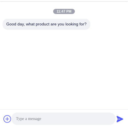
Στείλε
11:47 PM
Good day, what product are you looking for?
Dongguan Haide Machinery Co., Ltd
irene@gdhaide.com
86-769-88708111
Του χωριού βιομηχανική περι
οχή Tangxia, κωμόπολη Gao
bu, πόλη Dongguan, Guang
dong υπέρ 523281, Κίνα
Κίνα Καλή ποιότητα Ο εκσκαφέας επιτίθεται Προμηθευτής. 2025
excavatorgrabbucket.com . Διατηρούνται όλα τα πνευματικά δικαιώματα.