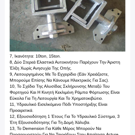
7, Ικανότητα: 10ton, 15ton.
8, Δύο Στερεά Ελαστικά Αυτοκινήτου Παρέχουν Την Άριστη
Έλξη Χωρίς Ανησυχία Της Οπής.
9, Λειτουργημένος Με Το Εγχειρίδιο (εάν Χρειάζεστε,
Μπορούμε Επίσης Να Κάνουμε Ηλεκτρικός Για Σας).
10, Το Σχέδιο Της Αλυσίδας Σκλήρυνσης Μεταξύ Του
Φορτηγού Και Η Κινητή Κεκλιμένη Ράμπα Φόρτωσης Είναι
Εύκολα Για Τη Λειτουργία Και Το Χρηματοκιβώτιο.
11, Υδραυλικό Εισελκόμενο Πόδι Υποστήριξης Είναι
Προαιρετικά.
12, Εξουσιοδότηση 1 Έτους Για Το Υδραυλικό Σύστημα, 3
Έτη Εξουσιοδότησης Για Τη Δομή Χάλυβα.
13, Το Demension Για Κάθε Μέρος Μπορούν Να
Προσαρμοστούν Για Να Ταιριάξουν Στην Απαίτηση Acture.