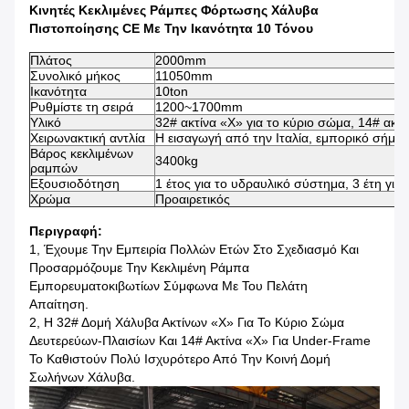
Κινητές Κεκλιμένες Ράμπες Φόρτωσης Χάλυβα
Πιστοποίησης CE Με Την Ικανότητα 10 Τόνου
Πλάτος
2000mm
Συνολικό μήκος
11050mm
Ικανότητα
10ton
Ρυθμίστε τη σειρά
1200~1700mm
Υλικό
32# ακτίνα «Χ» για το κύριο σώμα, 14# ακτί
Χειρωνακτική αντλία
Η εισαγωγή από την Ιταλία, εμπορικό σήμα ε
Βάρος κεκλιμένων
3400kg
ραμπών
Εξουσιοδότηση
1 έτος για το υδραυλικό σύστημα, 3 έτη για
Χρώμα
Προαιρετικός
Περιγραφή:
1, Έχουμε Την Εμπειρία Πολλών Ετών Στο Σχεδιασμό Και
Προσαρμόζουμε Την Κεκλιμένη Ράμπα
Εμπορευματοκιβωτίων Σύμφωνα Με Του Πελάτη
Απαίτηση.
2, Η 32# Δομή Χάλυβα Ακτίνων «Χ» Για Το Κύριο Σώμα
Δευτερεύων-Πλαισίων Και 14# Ακτίνα «Χ» Για Under-Frame
Το Καθιστούν Πολύ Ισχυρότερο Από Την Κοινή Δομή
Σωλήνων Χάλυβα.