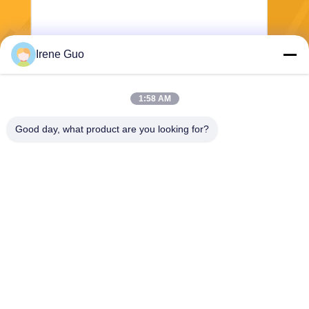
Irene Guo
Στείλε
1:58 AM
Good day, what product are you looking for?
Dongguan Haide Machinery Co., Ltd
irene@gdhaide.com
86-769-88708111
Του χωριού βιομηχανική περι
οχή Tangxia, κωμόπολη Gao
bu, πόλη Dongguan, Guang
dong υπέρ 523281, Κίνα