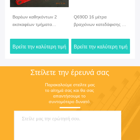
Βαρέων καθηκόντων 2
Q690D 16 μέτρα
Υψ
480
εκσκαφέων τμήματα
βραχιόνων κατεδάφισης για
κα
βραχιόνων επέκτασης για
τη Hyundai r210-9
αν
την κατεδάφιση
εκσκαφέας
το
ιμή
Βρείτε την καλύτερη τιμή
Βρείτε την καλύτερη τιμή
Βρ
K
Στείλετε την έρευνά σας
Παρακαλούμε στείλτε μας 
το αίτημά σας και θα σας 
απαντήσουμε το 
συντομότερο δυνατό.