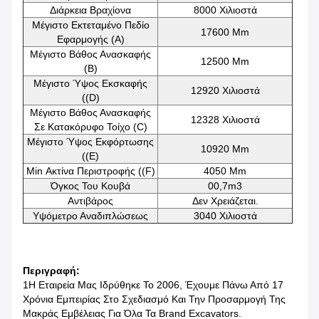
Διάρκεια Βραχίονα
8000 Χιλιοστά
Μέγιστο Εκτεταμένο Πεδίο
17600 Mm
Εφαρμογής (Α)
Μέγιστο Βάθος Ανασκαφής
12500 Mm
(B)
Μέγιστο Ύψος Εκσκαφής
12920 Χιλιοστά
((D)
Μέγιστο Βάθος Ανασκαφής
12328 Χιλιοστά
Σε Κατακόρυφο Τοίχο (C)
Μέγιστο Ύψος Εκφόρτωσης
10920 Mm
((E)
Min Ακτίνα Περιστροφής ((F)
4050 Mm
Όγκος Του Κουβά
00,7m3
Αντιβάρος
Δεν Χρειάζεται.
Υψόμετρο Αναδιπλώσεως
3040 Χιλιοστά
Περιγραφή:
1Η Εταιρεία Μας Ιδρύθηκε Το 2006, Έχουμε Πάνω Από 17
Χρόνια Εμπειρίας Στο Σχεδιασμό Και Την Προσαρμογή Της
Μακράς Εμβέλειας Για Όλα Τα Brand Excavators.