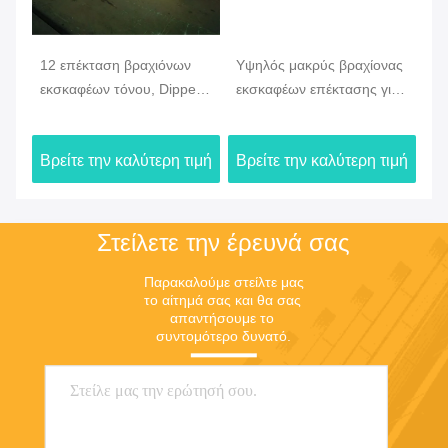
12 επέκταση βραχιόνων
Υψηλός μακρύς βραχίονας
Μή
εκσκαφέων τόνου, Dipper
εκσκαφέων επέκτασης για
βρ
εκσκαφέων υλικό
την υψηλή κατεδάφιση
CA
επέκτασης Q345B
προσιτότητας Hitachi
ιμή
Βρείτε την καλύτερη τιμή
Βρείτε την καλύτερη τιμή
Βρ
βραχιόνων
Στείλετε την έρευνά σας
Παρακαλούμε στείλτε μας 
το αίτημά σας και θα σας 
απαντήσουμε το 
συντομότερο δυνατό.