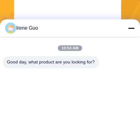
Irene Guo
Στείλε
10:54 AM
Good day, what product are you looking for?
Dongguan Haide Machinery Co., Ltd
irene@gdhaide.com
86-769-88708111
Του χωριού βιομηχανική περι
οχή Tangxia, κωμόπολη Gao
bu, πόλη Dongguan, Guang
dong υπέρ 523281, Κίνα