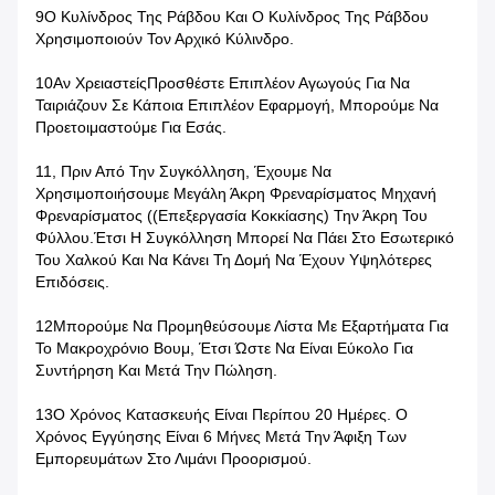
9Ο Κυλίνδρος Της Ράβδου Και Ο Κυλίνδρος Της Ράβδου
Χρησιμοποιούν Τον Αρχικό Κύλινδρο.
10Αν Χρειαστείς
Προσθέστε Επιπλέον Αγωγούς Για Να
Ταιριάζουν Σε Κάποια Επιπλέον Εφαρμογή, Μπορούμε Να
Προετοιμαστούμε Για Εσάς.
11, Πριν Από Την Συγκόλληση, Έχουμε Να
Χρησιμοποιήσουμε Μεγάλη Άκρη Φρεναρίσματος Μηχανή
Φρεναρίσματος ((επεξεργασία Κοκκίασης) Την Άκρη Του
Φύλλου.Έτσι Η Συγκόλληση Μπορεί Να Πάει Στο Εσωτερικό
Του Χαλκού Και Να Κάνει Τη Δομή Να Έχουν Υψηλότερες
Επιδόσεις.
12Μπορούμε Να Προμηθεύσουμε Λίστα Με Εξαρτήματα Για
Το Μακροχρόνιο Βουμ, Έτσι Ώστε Να Είναι Εύκολο Για
Συντήρηση Και Μετά Την Πώληση.
13Ο Χρόνος Κατασκευής Είναι Περίπου 20 Ημέρες. Ο
Χρόνος Εγγύησης Είναι 6 Μήνες Μετά Την Άφιξη Των
Εμπορευμάτων Στο Λιμάνι Προορισμού.