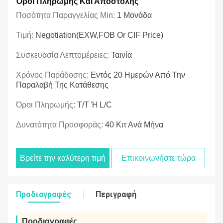
Όροι Πληρωμής Και Αποστολής
Ποσότητα Παραγγελίας Min:
1 Μονάδα
Τιμή:
Negotiation(EXW,FOB Or CIF Price)
Συσκευασία Λεπτομέρειες:
Ταινία
Χρόνος Παράδοσης:
Εντός 20 Ημερών Από Την
Παραλαβή Της Κατάθεσης
Όροι Πληρωμής:
T/T Ή L/C
Δυνατότητα Προσφοράς:
40 Κιτ Ανά Μήνα
Βρείτε την καλύτερη τιμή
Επικοινωνήστε τώρα
Προδιαγραφές
Περιγραφή
Προδιαγραφές