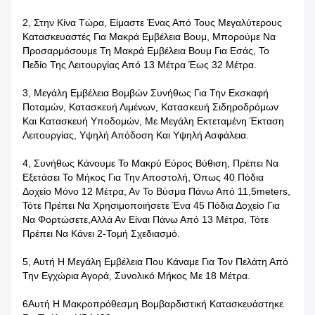
2, Στην Κίνα Τώρα, Είμαστε Ένας Από Τους Μεγαλύτερους
Κατασκευαστές Για Μακρά Εμβέλεια Βουμ, Μπορούμε Να
Προσαρμόσουμε Τη Μακρά Εμβέλεια Βουμ Για Εσάς, Το
Πεδίο Της Λειτουργίας Από 13 Μέτρα Έως 32 Μέτρα.
3, Μεγάλη Εμβέλεια Βομβών Συνήθως Για Την Εκσκαφή
Ποταμών, Κατασκευή Λιμένων, Κατασκευή Σιδηροδρόμων
Και Κατασκευή Υποδομών, Με Μεγάλη Εκτεταμένη Έκταση
Λειτουργίας, Υψηλή Απόδοση Και Υψηλή Ασφάλεια.
4, Συνήθως Κάνουμε Το Μακρύ Εύρος Βύθιση, Πρέπει Να
Εξετάσει Το Μήκος Για Την Αποστολή, Όπως 40 Πόδια
Δοχείο Μόνο 12 Μέτρα, Αν Το Βύσμα Πάνω Από 11,5meters,
Τότε Πρέπει Να Χρησιμοποιήσετε Ένα 45 Πόδια Δοχείο Για
Να Φορτώσετε,Αλλά Αν Είναι Πάνω Από 13 Μέτρα, Τότε
Πρέπει Να Κάνει 2-Τομή Σχεδιασμό.
5, Αυτή Η Μεγάλη Εμβέλεια Που Κάναμε Για Τον Πελάτη Από
Την Εγχώρια Αγορά, Συνολικό Μήκος Με 18 Μέτρα.
6Αυτή Η Μακροπρόθεσμη Βομβαρδιστική Κατασκευάστηκε