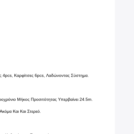
ς 4pcs, Καρφίτσες 6pcs, Λαδώνοντας Σύστημα.
ροχρόνιο Μήκος Προσιτότητας Υπερβαίνει 24.5m.
Ακόμα Και Και Στερεό.