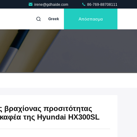
irene@gdhaide.com
86-769-88708111
Απόσπασμα
Greek
ς βραχίονας προσιτότητας
σκαφέα της Hyundai HX300SL