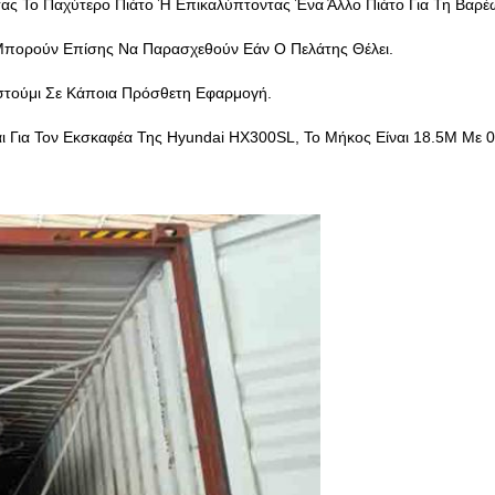
ς Το Παχύτερο Πιάτο Ή Επικαλύπτοντας Ένα Άλλο Πιάτο Για Τη Βαρ
 Μπορούν Επίσης Να Παρασχεθούν Εάν Ο Πελάτης Θέλει.
στούμι Σε Κάποια Πρόσθετη Εφαρμογή.
ι Για Τον Εκσκαφέα Της Hyundai HX300SL, Το Μήκος Είναι 18.5M Με 0