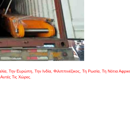
α, Την Ευρώπη, Την Ινδία, Φιλιππινέζικος, Τη Ρωσία, Τη Νότια Αφρικ
Αυτές Τις Χώρες.