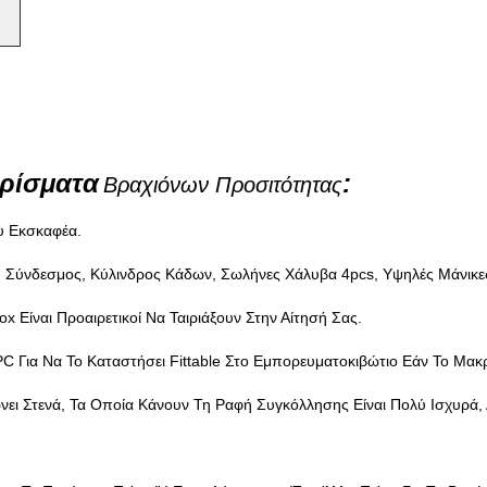
ρίσματα
:
Βραχιόνων Προσιτότητας
υ Εκσκαφέα.
, Σύνδεσμος, Κύλινδρος Κάδων, Σωλήνες Χάλυβα 4pcs, Υψηλές Μάνικε
 Είναι Προαιρετικοί Να Ταιριάξουν Στην Αίτησή Σας.
C Για Να Το Καταστήσει Fittable Στο Εμπορευματοκιβώτιο Εάν Το Μακ
νει Στενά, Τα Οποία Κάνουν Τη Ραφή Συγκόλλησης Είναι Πολύ Ισχυρά, 