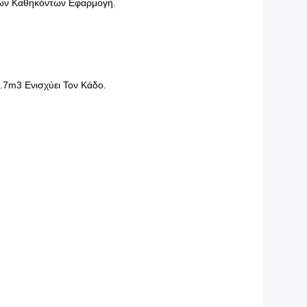
έων Καθηκόντων Εφαρμογή.
.7m3 Ενισχύει Τον Κάδο.