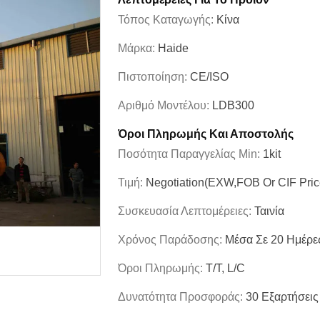
Τόπος Καταγωγής:
Κίνα
Μάρκα:
Haide
Πιστοποίηση:
CE/ISO
Αριθμό Μοντέλου:
LDB300
Όροι Πληρωμής Και Αποστολής
Ποσότητα Παραγγελίας Min:
1kit
Τιμή:
Negotiation(EXW,FOB Or CIF Pric
Συσκευασία Λεπτομέρειες:
Ταινία
Χρόνος Παράδοσης:
Μέσα Σε 20 Ημέρε
Όροι Πληρωμής:
T/T, L/C
Δυνατότητα Προσφοράς:
30 Εξαρτήσεις