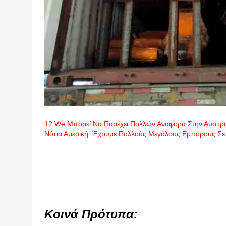
12.We Μπορεί Να Παρέχει Πολλών Αναφορά Στην Αυστραλί
Νότια Αμερική. Έχουμε Πολλούς Μεγάλους Εμπόρους Σε 
Κοινά Πρότυπα: