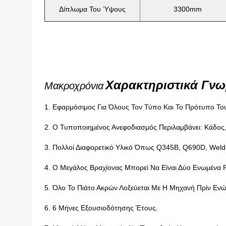
Δίπλωμα Του Ύψους
3300mm
Χαρακτηριστικά Γνω
Μακροχρόνια
1. Εφαρμόσιμος Για Όλους Τον Τύπο Και Το Πρότυπο Το
2. Ο Τυποποιημένος Ανεφοδιασμός Περιλαμβάνει: Κάδος
3. Πολλοί Διαφορετικό Υλικό Όπως Q345B, Q690D, Weldox
4. Ο Μεγάλος Βραχίονας Μπορεί Να Είναι Δύο Ενωμένα P
5. Όλο Το Πιάτο Ακρών Λοξεύεται Με Η Μηχανή Πρίν Ενώ
6. 6 Μήνες Εξουσιοδότησης Έτους.