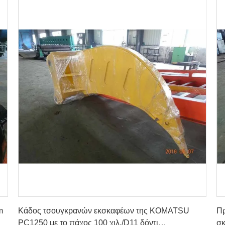
Βρείτε την καλύτερη τιμή
m
Κάδος τσουγκρανών εκσκαφέων της KOMATSU
Π
PC1250 με το πάχος 100 χιλ./D11 δόντι
σκ