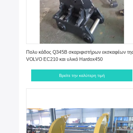
Βρείτε την καλύτερη τιμή
Πολυ κάδος Q345B σκαριφιστήρων εκσκαφέων τη
VOLVO EC210 και υλικό Hardox450
Βρείτε την καλύτερη τιμή