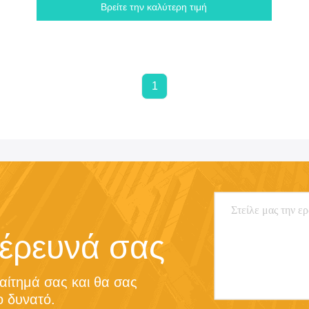
Βρείτε την καλύτερη τιμή
1
 έρευνά σας
αίτημά σας και θα σας 
 δυνατό.