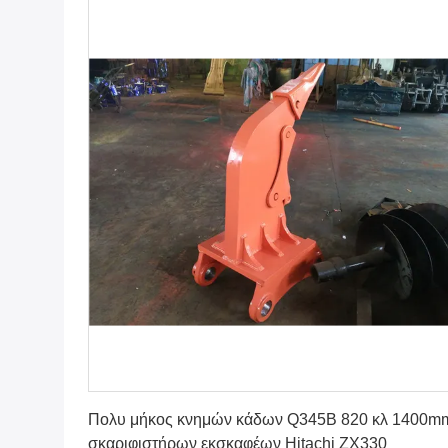
Βρείτε την καλύτερη τιμή
Πολυ μήκος κνημών κάδων Q345B 820 κλ 1400m
σκαριφιστήρων εκσκαφέων Hitachi ZX330