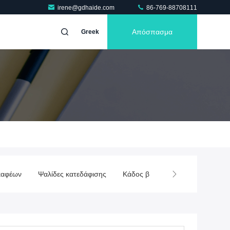
irene@gdhaide.com
86-769-88708111
Απόσπασμα
Greek
δάφισης
Κάδος βράχου εκσκαφέων
Κάδος σκελετών εκσκαφέω