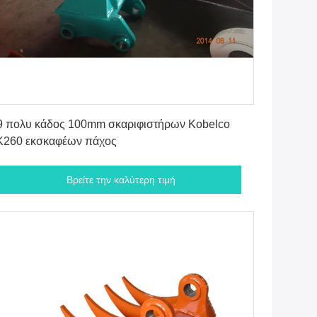
Βρείτε την καλύτερη τιμή
 πολυ κάδος 100mm σκαριφιστήρων Kobelco
K260 εκσκαφέων πάχος
Βρείτε την καλύτερη τιμή