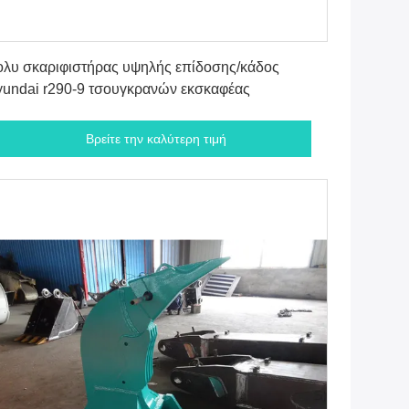
Βρείτε την καλύτερη τιμή
λυ σκαριφιστήρας υψηλής επίδοσης/κάδος
undai r290-9 τσουγκρανών εκσκαφέας
Βρείτε την καλύτερη τιμή