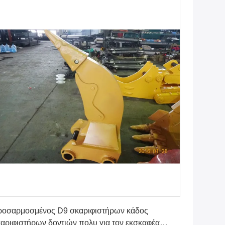
Βρείτε την καλύτερη τιμή
ροσαρμοσμένος D9 σκαριφιστήρων κάδος
αριφιστήρων δοντιών πολυ για τον εκσκαφέα