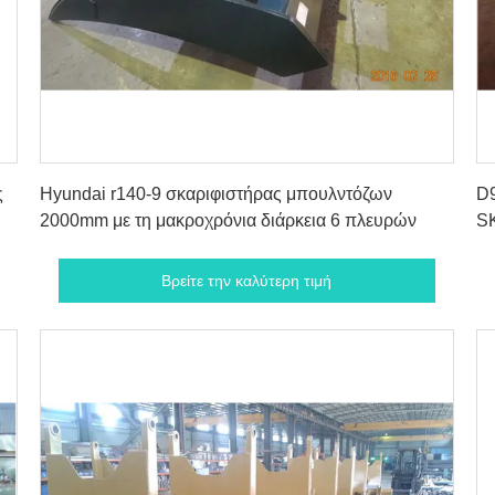
Βρείτε την καλύτερη τιμή
ς
Hyundai r140-9 σκαριφιστήρας μπουλντόζων
D9
2000mm με τη μακροχρόνια διάρκεια 6 πλευρών
S
Βρείτε την καλύτερη τιμή