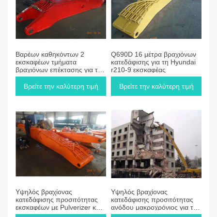
Βαρέων καθηκόντων 2
Q690D 16 μέτρα βραχιόνων
εκσκαφέων τμήματα
κατεδάφισης για τη Hyundai
βραχιόνων επέκτασης για την
r210-9 εκσκαφέας
κατεδάφιση
Βρείτε την καλύτερη τιμή
Βρείτε την καλύτερη τιμή
Υψηλός βραχίονας
Υψηλός βραχίονας
κατεδάφισης προσιτότητας
κατεδάφισης προσιτότητας
εκσκαφέων με Pulverizer και
ανόδου μακροχρόνιος για τον
τη μηχανή κατεδάφισης
εκσκαφέα της KOMATSU