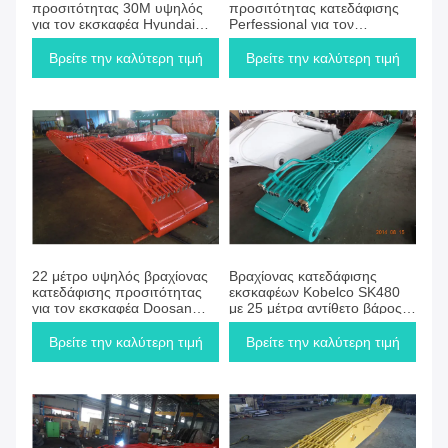
προσιτότητας 30M υψηλός
προσιτότητας κατεδάφισης
για τον εκσκαφέα Hyundai
Perfessional για τον
R520LC με το αντίβαρο
εκσκαφέα, μήκος ραβδιών
7.5ton
7700 χιλ.
Βρείτε την καλύτερη τιμή
Βρείτε την καλύτερη τιμή
22 μέτρο υψηλός βραχίονας
Βραχίονας κατεδάφισης
κατεδάφισης προσιτότητας
εκσκαφέων Kobelco SK480
για τον εκσκαφέα Doosan
με 25 μέτρα αντίθετο βάρος 6
DX520
τόνου
Βρείτε την καλύτερη τιμή
Βρείτε την καλύτερη τιμή