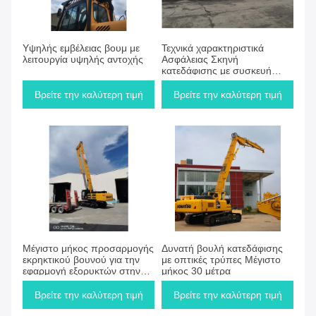
Υψηλής εμβέλειας βουμ με
Τεχνικά χαρακτηριστικά
λειτουργία υψηλής αντοχής
Ασφάλειας Σκηνή
κατεδάφισης με συσκευή
κατά της πτώσης και
προστασία από
Βρείτε την καλύτερη τιμή
Βρείτε την καλύτερη τιμή
υπερφόρτωση
Μέγιστο μήκος προσαρμογής
Δυνατή βουλή κατεδάφισης
εκρηκτικού βουνού για την
με οπτικές τρύπες Μέγιστο
εφαρμογή εξορυκτών στην
μήκος 30 μέτρα
αγορά
Βρείτε την καλύτερη τιμή
Βρείτε την καλύτερη τιμή