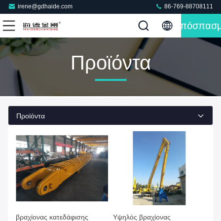
irene@gdhaide.com
86-769-88708111
Απόσπασ
Προϊόντα
Προϊόντα
βραχίονας κατεδάφισης
Υψηλός βραχίονας